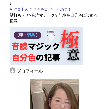
↓
AI消臭】AIクサさをゴソッと消す！
壁打ちテク×音読マジックで記事を自分色に染める
極意
プロフィール